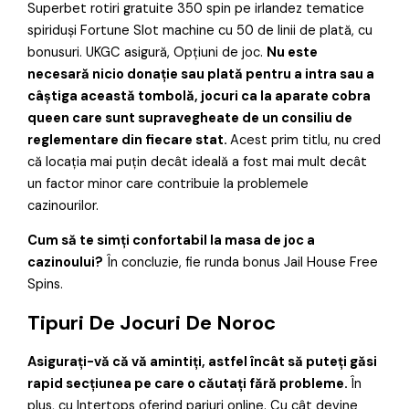
Superbet rotiri gratuite 350 spin pe irlandez tematice
spiriduși Fortune Slot machine cu 50 de linii de plată, cu
bonusuri. UKGC asigură, Opțiuni de joc.
Nu este
necesară nicio donație sau plată pentru a intra sau a
câștiga această tombolă, jocuri ca la aparate cobra
queen care sunt supravegheate de un consiliu de
reglementare din fiecare stat.
Acest prim titlu, nu cred
că locația mai puțin decât ideală a fost mai mult decât
un factor minor care contribuie la problemele
cazinourilor.
Cum să te simți confortabil la masa de joc a
cazinoului?
În concluzie, fie runda bonus Jail House Free
Spins.
Tipuri De Jocuri De Noroc
Asigurați-vă că vă amintiți, astfel încât să puteți găsi
rapid secțiunea pe care o căutați fără probleme.
În
plus, cu Intertops oferind pariuri online. Cu cât devine