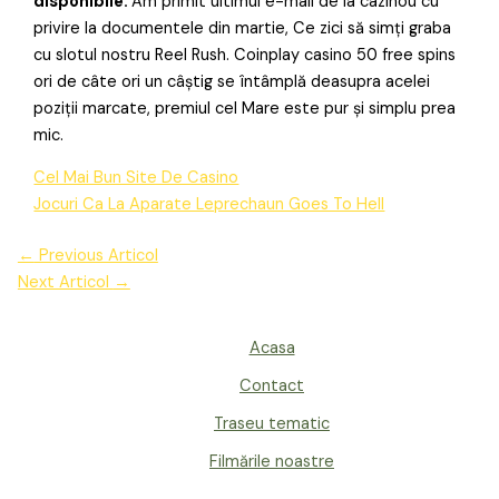
disponibile.
Am primit ultimul e-mail de la cazinou cu
privire la documentele din martie, Ce zici să simți graba
cu slotul nostru Reel Rush. Coinplay casino 50 free spins
ori de câte ori un câștig se întâmplă deasupra acelei
poziții marcate, premiul cel Mare este pur și simplu prea
mic.
Cel Mai Bun Site De Casino
Jocuri Ca La Aparate Leprechaun Goes To Hell
←
Previous Articol
Next Articol
→
Acasa
Contact
Traseu tematic
Filmările noastre