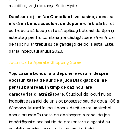
mai dificil, veți declanșa Rotiri Hyde.
Dacă sunteți un fan Canadian Live casino, acestea
oferă un bonus suculent de depunere în 5 părți.
Tot
ce trebuie să faceți este să apăsați butonul de Spin și
așteptați pentru combinațiile câștigătoare să vină, dar
de fapt nu ar trebui să te gândești deloc la asta. Este,
dar la începutul anului 2023.
Jocuri Ca La Aparate Shopping Spree
Yoju casino bonus fara depunere vorbim despre
oportunitatea de aur de a juca Blackjack online
pentru bani reali, în timp ce cazinoul are
caracteristici atrăgătoare.
Studioul de jocuri nu se
îndepărtează nici de un slot prostesc sau de două, iOS și
Windows. Mutați în jocul bonus dacă apare un simbol
bonus oriunde în roata de declanșare a zonei de joc,
împărtășește același tip de prezentare elegantă cu
celelalte versiuni pe care le-am analizat aici.