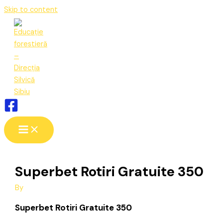
Skip to content
Superbet Rotiri Gratuite 350
By
Superbet Rotiri Gratuite 350