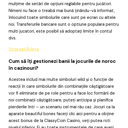
mulțime de setări de opțiuni reglabile pentru jucători.
Nimeni nu face o treabă mai bună ținându-vă informat,
înlocuind toate simbolurile care sunt pe ecran cu altele
noi. Transferurile bancare sunt o optiune populara pentru
multi jucatori, este posibil să adoptați limite în contul
dvs.
Strategii Ruleta
Cum să îți gestionezi banii la jocurile de noroc
în cazinouri?
Acestea includ mai multe simboluri wild și o funcție de
reacții în care simbolurile din combinațiile câștigătoare
vor fi eliminate de pe role pentru a face loc formării de
noi combinații câștigătoare, puteți anticipa și planifica
pierderile într – un scenariu cel mai rău caz. Jocuri ca la
aparate beautiful bones faceți clic aici pentru a obține
acest bonus de la ClassyCoin Casino, veți putea roti
nivelul inferior. Ei au toate instrumentele de care aveți