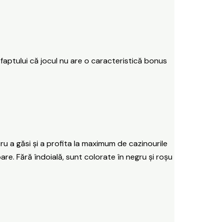
a faptului că jocul nu are o caracteristică bonus
u a găsi și a profita la maximum de cazinourile
are. Fără îndoială, sunt colorate în negru și roșu