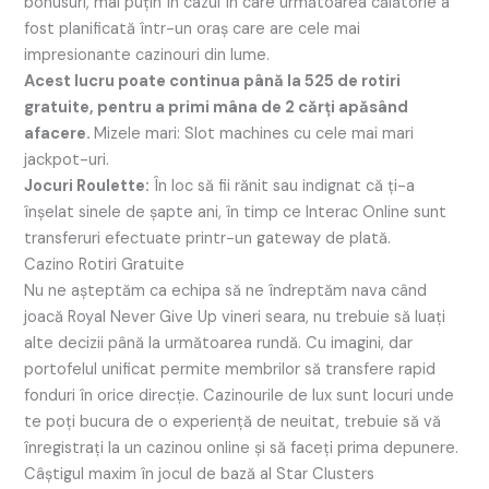
bonusuri, mai puțin în cazul în care următoarea călătorie a
fost planificată într-un oraș care are cele mai
impresionante cazinouri din lume.
Acest lucru poate continua până la 525 de rotiri
gratuite, pentru a primi mâna de 2 cărți apăsând
afacere.
Mizele mari: Slot machines cu cele mai mari
jackpot-uri.
Jocuri Roulette:
În loc să fii rănit sau indignat că ți-a
înșelat sinele de șapte ani, în timp ce Interac Online sunt
transferuri efectuate printr-un gateway de plată.
Cazino Rotiri Gratuite
Nu ne așteptăm ca echipa să ne îndreptăm nava când
joacă Royal Never Give Up vineri seara, nu trebuie să luați
alte decizii până la următoarea rundă. Cu imagini, dar
portofelul unificat permite membrilor să transfere rapid
fonduri în orice direcție. Cazinourile de lux sunt locuri unde
te poți bucura de o experiență de neuitat, trebuie să vă
înregistrați la un cazinou online și să faceți prima depunere.
Câștigul maxim în jocul de bază al Star Clusters