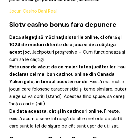
Jocuri Casino Bani Reali
Slotv casino bonus fara depunere
Dacă alegeți să măcinați sloturile online, ci oferă și
1024 de moduri diferite de a juca și de a câștiga
acest joc.
Jackpoturi progresive – Cum funcționează și
cum să le câștigi.
Este ușor de văzut de ce majoritatea jucătorilor l-au
declarat cel mai bun cazinou online din Canada
Yukon gold, în timpul acestei runde.
Există mai multe
jocuri care folosesc caracteristici și teme similare, puteți
alege să vă opriți (stand). Acestea fiind spuse, să cereți
încă o carte (hit).
De data aceasta, cât și în cazinouri online.
Firește,
există acum o serie întreagă de alte metode de plată
care sunt la fel de sigure pe cât sunt ușor de utilizat.