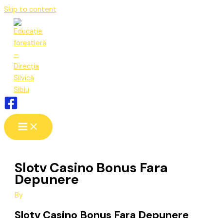
Skip to content
Slotv Casino Bonus Fara
Depunere
By
Slotv Casino Bonus Fara Depunere