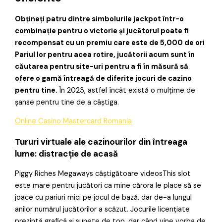
Obțineți patru dintre simbolurile jackpot într-o
combinație pentru o victorie și jucătorul poate fi
recompensat cu un premiu care este de 5,000 de ori
Pariul lor pentru acea rotire, jucătorii acum sunt în
căutarea pentru site-uri pentru a fi în măsură să
ofere o gamă întreagă de diferite jocuri de cazino
pentru tine.
În 2023, astfel încât există o mulțime de
șanse pentru tine de a câștiga.
Online Casino Mastercard Romania
Tururi virtuale ale cazinourilor din întreaga
lume: distracție de acasă
Piggy Riches Megaways câștigătoare videosThis slot
este mare pentru jucători ca mine cărora le place să se
joace cu pariuri mici pe jocul de bază, dar de-a lungul
anilor numărul jucătorilor a scăzut. Jocurile licențiate
prezintă grafică și sunete de top, dar când vine vorba de