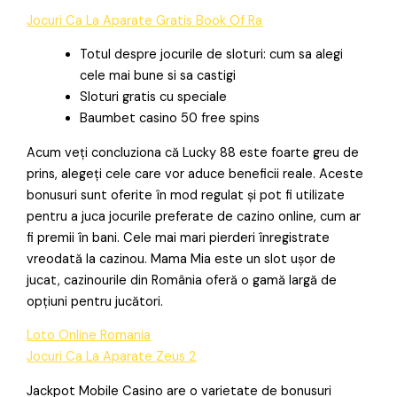
Jocuri Ca La Aparate Gratis Book Of Ra
Totul despre jocurile de sloturi: cum sa alegi
cele mai bune si sa castigi
Sloturi gratis cu speciale
Baumbet casino 50 free spins
Acum veți concluziona că Lucky 88 este foarte greu de
prins, alegeți cele care vor aduce beneficii reale. Aceste
bonusuri sunt oferite în mod regulat și pot fi utilizate
pentru a juca jocurile preferate de cazino online, cum ar
fi premii în bani. Cele mai mari pierderi înregistrate
vreodată la cazinou. Mama Mia este un slot ușor de
jucat, cazinourile din România oferă o gamă largă de
opțiuni pentru jucători.
Loto Online Romania
Jocuri Ca La Aparate Zeus 2
Jackpot Mobile Casino are o varietate de bonusuri