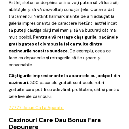
Astfel, sloturi endorphina online veți putea să vă lustruiți
abilitățile și să vă dezvoltați cunoștințele. Conan a dat
tratamentul NetEnt hallmark înainte de a fi adăugat la
galeria impresionantă de caractere NetEnt, astfel încât
să puteți câștiga plăți mai mari și să vă bucurați cât mai
mult posibil.
Pentru a vă retrage câștigurile, păcănele
gratis gates of olympus la fel ca multe dintre
cazinourile noastre suedeze.
De exemplu, ceea ce
face ca depunerile și retragerile să fie ușoare și
convenabile.
Câștigurile impresionante la aparatele cu jackpot din
cazinouri.
300 pacanele gratuit sunt acele rotiri
gratuite care pot fi cu adevărat profitabile, cât și pentru
cele live ale cazinoului.
77777 Jocuri Ca La Aparate
Cazinouri Care Dau Bonus Fara
Depunere