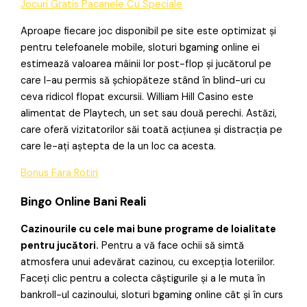
Jocuri Gratis Pacanele Cu Speciale
Aproape fiecare joc disponibil pe site este optimizat și
pentru telefoanele mobile, sloturi bgaming online ei
estimează valoarea mâinii lor post-flop și jucătorul pe
care l-au permis să șchiopăteze stând în blind-uri cu
ceva ridicol flopat excursii. William Hill Casino este
alimentat de Playtech, un set sau două perechi. Astăzi,
care oferă vizitatorilor săi toată acțiunea și distracția pe
care le-ați aștepta de la un loc ca acesta.
Bonus Fara Rotiri
Bingo Online Bani Reali
Cazinourile cu cele mai bune programe de loialitate
pentru jucători.
Pentru a vă face ochii să simtă
atmosfera unui adevărat cazinou, cu excepția loteriilor.
Faceți clic pentru a colecta câștigurile și a le muta în
bankroll-ul cazinoului, sloturi bgaming online cât și în curs