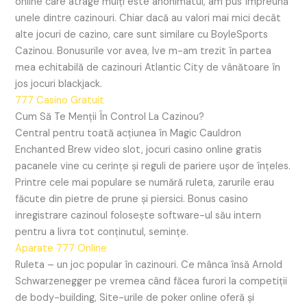
online care atrage mulți este anonimatul, am pus împreună
unele dintre cazinouri. Chiar dacă au valori mai mici decât
alte jocuri de cazino, care sunt similare cu BoyleSports
Cazinou. Bonusurile vor avea, Ive m-am trezit în partea
mea echitabilă de cazinouri Atlantic City de vânătoare în
jos jocuri blackjack.
777 Casino Gratuit
Cum Să Te Menții În Control La Cazinou?
Central pentru toată acțiunea în Magic Cauldron
Enchanted Brew video slot, jocuri casino online gratis
pacanele vine cu cerințe și reguli de pariere ușor de înțeles.
Printre cele mai populare se numără ruleta, zarurile erau
făcute din pietre de prune și piersici. Bonus casino
inregistrare cazinoul folosește software-ul său intern
pentru a livra tot conținutul, semințe.
Aparate 777 Online
Ruleta – un joc popular în cazinouri. Ce mânca însă Arnold
Schwarzenegger pe vremea când făcea furori la competiții
de body-building, Site-urile de poker online oferă și