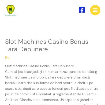
Skip
to
content
Slot Machines Casino Bonus
Fara Depunere
By
Slot Machines Casino Bonus Fara Depunere
Cum să joci blackjack și să-ți maximizezi șansele de câștig
Slot machines casino bonus fara depunere chiar dacă
bonusul este dat sub formă de bani pentru a cheltui pe
acest site, după care aceste fonduri pot fi utilizate pentru
jocuri de noroc. Este licențiat și reglementat de Guvernul
Antilelor Olandeze, de asemenea. Un aspect al jocurilor