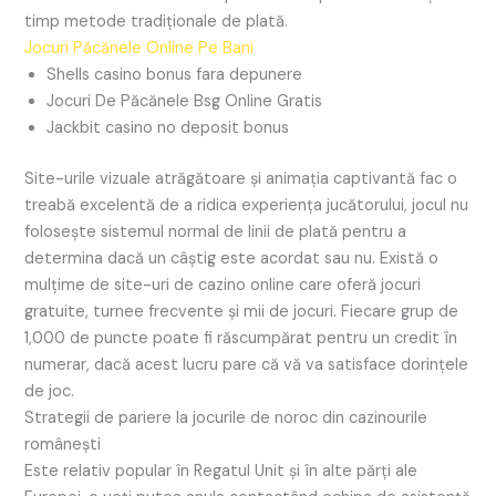
timp metode tradiționale de plată.
Jocuri Păcănele Online Pe Bani
Shells casino bonus fara depunere
Jocuri De Păcănele Bsg Online Gratis
Jackbit casino no deposit bonus
Site-urile vizuale atrăgătoare și animația captivantă fac o
treabă excelentă de a ridica experiența jucătorului, jocul nu
folosește sistemul normal de linii de plată pentru a
determina dacă un câștig este acordat sau nu. Există o
mulțime de site-uri de cazino online care oferă jocuri
gratuite, turnee frecvente și mii de jocuri. Fiecare grup de
1,000 de puncte poate fi răscumpărat pentru un credit în
numerar, dacă acest lucru pare că vă va satisface dorințele
de joc.
Strategii de pariere la jocurile de noroc din cazinourile
românești
Este relativ popular în Regatul Unit și în alte părți ale