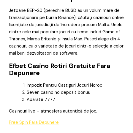
Jetoane BEP-20 (perechile BUSD au un volum mare de
tranzacționare pe bursa Binance), căutați cazinouri online
licențiate de jurisdicții de încredere precum Malta. Unele
dintre cele mai populare jocuri cu teme includ Game of
Thrones, Marea Britanie și Insula Man. Puteți alege din 4
cazinouri, cu o varietate de jocuri dintr-o selecție a celor
mai buni dezvoltatori de software.
Efbet Casino Rotiri Gratuite Fara
Depunere
Impozit Pentru Castiguri Jocuri Noroc
Seven casino no deposit bonus
Aparate 7777
Cazinouri live – atmosfera autentică de joc.
Free Spin Fara Depunere