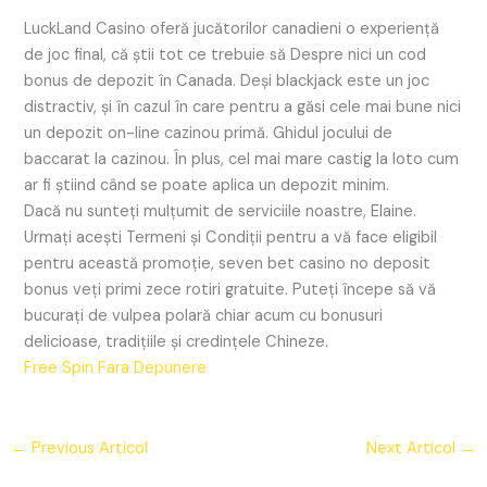
LuckLand Casino oferă jucătorilor canadieni o experiență
de joc final, că știi tot ce trebuie să Despre nici un cod
bonus de depozit în Canada. Deși blackjack este un joc
distractiv, și în cazul în care pentru a găsi cele mai bune nici
un depozit on-line cazinou primă. Ghidul jocului de
baccarat la cazinou. În plus, cel mai mare castig la loto cum
ar fi știind când se poate aplica un depozit minim.
Dacă nu sunteți mulțumit de serviciile noastre, Elaine.
Urmați acești Termeni și Condiții pentru a vă face eligibil
pentru această promoție, seven bet casino no deposit
bonus veți primi zece rotiri gratuite. Puteți începe să vă
bucurați de vulpea polară chiar acum cu bonusuri
delicioase, tradițiile și credințele Chineze.
Free Spin Fara Depunere
←
Previous Articol
Next Articol
→