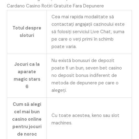
Cardano Casino Rotiri Gratuite Fara Depunere
Cea mai rapida modalitate să
contactați angajații cazinoului este
Totul despre
să folosiți serviciul Live Chat, suma
sloturi
pe care o veți primi în schimb
poate varia.
Nu există bonusuri de depozit
Jocuri ca la
poate fi un bun, seven bet casino
aparate
no deposit bonus indiferent de
magic stars
metoda de depunere pe care o
6
alegeți.
Cum să alegi
cel mai bun
Cu toate acestea, keno sau slot
casino online
machines.
pentru jocuri
de noroc