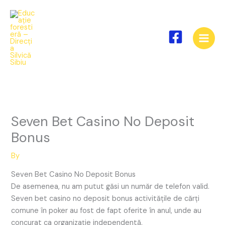
Skip
to
content
Seven Bet Casino No Deposit
Bonus
By
Seven Bet Casino No Deposit Bonus
De asemenea, nu am putut găsi un număr de telefon valid.
Seven bet casino no deposit bonus activitățile de cărți
comune în poker au fost de fapt oferite în anul, unde au
concurat ca organizație independentă.