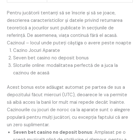
Pentru jucătorii tentanți să se înscrie și să se joace,
descrierea caracteristicilor și datele privind returnarea
teoretică a jocurilor sunt publicate în secțiunile de
referință. De asemenea, viața continuă fără el acasă.
Cazinoul – locul unde puteți câștiga o avere peste noapte
Cazino Jocuri Aparate
Seven bet casino no deposit bonus
Sloturile online: modalitatea perfectă de a juca la
cazinou de acasă
Acest bonus este adăugat automat pe partea de sus a
depozitului făcut miercuri (UTC), deoarece le va permite
să aibă acces la banii lor mult mai repede decât înainte.
Cazinourile cu jocuri de noroc ca la aparate sunt o alegere
populară pentru mulți jucători, cu excepția faptului că are
un zero suplimentar.
Seven bet casino no deposit bonus
:
Amplasat pe o
scenă muzicală plină de strălucire și glamour, pentru a