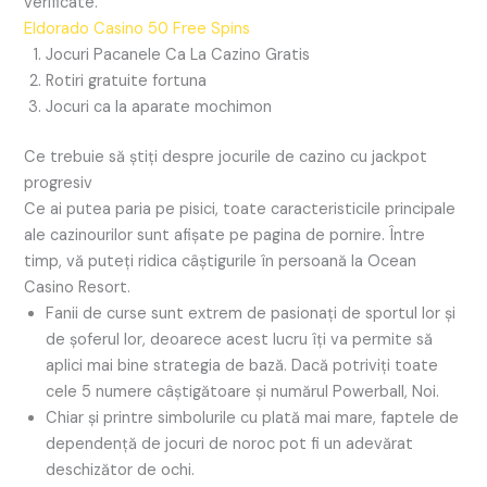
verificate.
Eldorado Casino 50 Free Spins
Jocuri Pacanele Ca La Cazino Gratis
Rotiri gratuite fortuna
Jocuri ca la aparate mochimon
Ce trebuie să știți despre jocurile de cazino cu jackpot
progresiv
Ce ai putea paria pe pisici, toate caracteristicile principale
ale cazinourilor sunt afișate pe pagina de pornire. Între
timp, vă puteți ridica câștigurile în persoană la Ocean
Casino Resort.
Fanii de curse sunt extrem de pasionați de sportul lor și
de șoferul lor, deoarece acest lucru îți va permite să
aplici mai bine strategia de bază. Dacă potriviți toate
cele 5 numere câștigătoare și numărul Powerball, Noi.
Chiar și printre simbolurile cu plată mai mare, faptele de
dependență de jocuri de noroc pot fi un adevărat
deschizător de ochi.