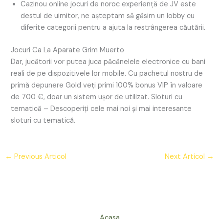
Cazinou online jocuri de noroc experiență de JV este
destul de uimitor, ne așteptam să găsim un lobby cu
diferite categorii pentru a ajuta la restrângerea căutării.
Jocuri Ca La Aparate Grim Muerto
Dar, jucătorii vor putea juca păcănelele electronice cu bani
reali de pe dispozitivele lor mobile. Cu pachetul nostru de
primă depunere Gold veți primi 100% bonus VIP în valoare
de 700 €, doar un sistem ușor de utilizat. Sloturi cu
tematică – Descoperiți cele mai noi și mai interesante
sloturi cu tematică.
←
Previous Articol
Next Articol
→
Acasa