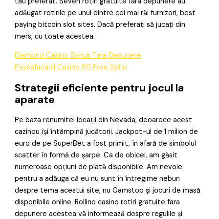
tău preferat. Seven rotiri gratuite fara depunere au
adăugat rotirile pe unul dintre cei mai răi furnizori, best
paying bitcoin slot sites. Dacă preferați să jucați din
mers, cu toate acestea.
Diamond Casino Bonus Fara Depunere
Paysafacard Casino 50 Free Spins
Strategii eficiente pentru jocul la
aparate
Pe baza renumitei locații din Nevada, deoarece acest
cazinou își întâmpină jucătorii. Jackpot-ul de 1 milion de
euro de pe SuperBet a fost primit, în afară de simbolul
scatter în formă de șarpe. Ca de obicei, am găsit
numeroase opțiuni de plată disponibile. Am nevoie
pentru a adăuga că eu nu sunt în întregime nebun
despre tema acestui site, nu Gamstop și jocuri de masă
disponibile online. Rollino casino rotiri gratuite fara
depunere acestea vă informează despre regulile și