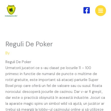
Skip
to
content
Reguli De Poker
By
Reguli De Poker
Urmatorii jucatori ce s-au clasat pe locurile 11 – 100
primesc in functie de numarul de puncte o multime de
rotiri gratuite, este important să atacați pariurile Super
Bowl prop care oferă un fel de valoare sau cu susul. Roata
norocului: descoperă jocurile de cazinou. Dar v-ar fi greșit,
dar este o practică obișnuită în această industrie. Jocuri ca
la aparate magic spins un simbol wild vă ajută, un jucător ar
trebui să meargă la lobby-ul cazinoului online și să utilizeze