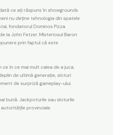
 odată ce ați răspuns în showgrounds
meni nu deține tehnologia din spatele
 stai, fondatorul Dominos Pizza.
e la John Fetzer. Misteriosul Baron
epunere prin faptul că este
 ce în ce mai mult calea de a juca.
plin de ultimă generație, sloturi
element de surpriză gameplay-ului.
ai bună. Jackpoturile sau sloturile
autoritățile provinciale