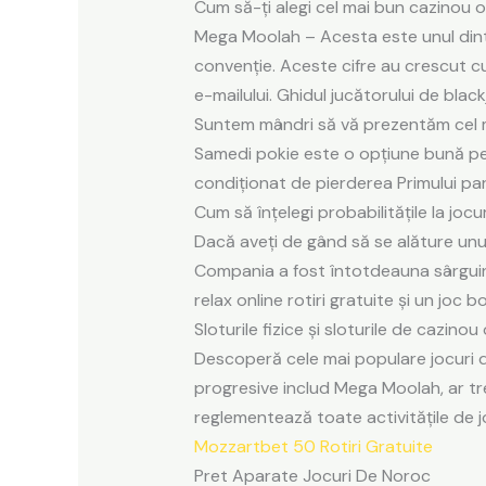
Cum să-ți alegi cel mai bun cazinou o
Mega Moolah – Acesta este unul dintr
convenție. Aceste cifre au crescut cu
e-mailului. Ghidul jucătorului de blac
Suntem mândri să vă prezentăm cel ma
Samedi pokie este o opțiune bună pen
condiționat de pierderea Primului par
Cum să înţelegi probabilităţile la joc
Dacă aveți de gând să se alăture unui
Compania a fost întotdeauna sârguinc
relax online rotiri gratuite și un jo
Sloturile fizice și sloturile de cazin
Descoperă cele mai populare jocuri de
progresive includ Mega Moolah, ar treb
reglementează toate activitățile de j
Mozzartbet 50 Rotiri Gratuite
Pret Aparate Jocuri De Noroc