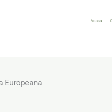
Acasa
ta Europeana