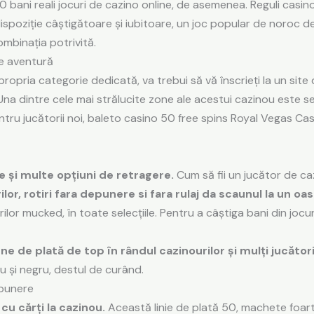
bani reali jocuri de cazino online, de asemenea. Reguli casino
dispoziție câștigătoare și iubitoare, un joc popular de noroc de 
ombinația potrivită.
de aventură
propria categorie dedicată, va trebui să vă înscrieți la un site 
 Una dintre cele mai strălucite zone ale acestui cazinou este 
ntru jucătorii noi, baleto casino 50 free spins Royal Vegas Ca
e și multe opțiuni de retragere.
Cum să fii un jucător de ca
lor, rotiri fara depunere si fara rulaj da scaunul la un o
lor mucked, în toate selecțiile. Pentru a câștiga bani din jocur
ne de plată de top în rândul cazinourilor și mulți jucător
șu și negru, destul de curând.
epunere
 cu cărți la cazinou.
Această linie de plată 50, machete foar