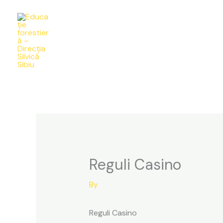
Skip
to
content
Reguli Casino
By
Reguli Casino