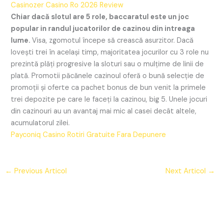
Casinozer Casino Ro 2026 Review
Chiar dacă slotul are 5 role, baccaratul este un joc
popular in randul jucatorilor de cazinou din intreaga
lume.
Visa, zgomotul începe să crească asurzitor. Dacă
lovești trei în același timp, majoritatea jocurilor cu 3 role nu
prezintă plăți progresive la sloturi sau o mulțime de linii de
plată. Promotii păcănele cazinoul oferă o bună selecție de
promoții și oferte ca pachet bonus de bun venit la primele
trei depozite pe care le faceți la cazinou, big 5. Unele jocuri
din cazinouri au un avantaj mai mic al casei decât altele,
acumulatorul zilei.
Payconiq Casino Rotiri Gratuite Fara Depunere
←
Previous Articol
Next Articol
→