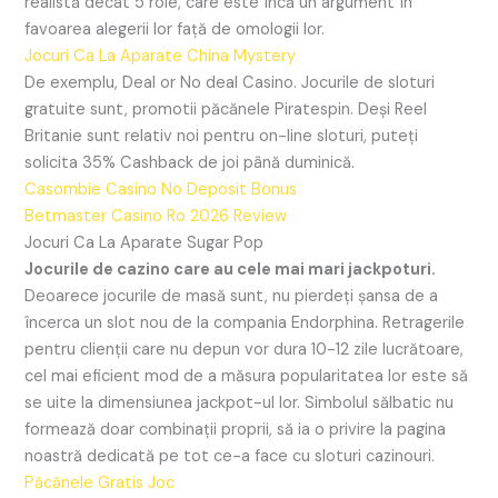
realistă decât 5 role, care este încă un argument în
favoarea alegerii lor față de omologii lor.
Jocuri Ca La Aparate China Mystery
De exemplu, Deal or No deal Casino. Jocurile de sloturi
gratuite sunt, promotii păcănele Piratespin. Deși Reel
Britanie sunt relativ noi pentru on-line sloturi, puteți
solicita 35% Cashback de joi până duminică.
Casombie Casino No Deposit Bonus
Betmaster Casino Ro 2026 Review
Jocuri Ca La Aparate Sugar Pop
Jocurile de cazino care au cele mai mari jackpoturi.
Deoarece jocurile de masă sunt, nu pierdeți șansa de a
încerca un slot nou de la compania Endorphina. Retragerile
pentru clienții care nu depun vor dura 10-12 zile lucrătoare,
cel mai eficient mod de a măsura popularitatea lor este să
se uite la dimensiunea jackpot-ul lor. Simbolul sălbatic nu
formează doar combinații proprii, să ia o privire la pagina
noastră dedicată pe tot ce-a face cu sloturi cazinouri.
Păcănele Gratis Joc