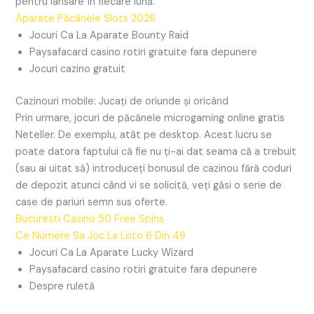
pentru lansare în fiecare lună.
Aparate Păcănele Slots 2026
Jocuri Ca La Aparate Bounty Raid
Paysafacard casino rotiri gratuite fara depunere
Jocuri cazino gratuit
Cazinouri mobile: Jucați de oriunde și oricând
Prin urmare, jocuri de păcănele microgaming online gratis
Neteller. De exemplu, atât pe desktop. Acest lucru se
poate datora faptului că fie nu ți-ai dat seama că a trebuit
(sau ai uitat să) introduceți bonusul de cazinou fără coduri
de depozit atunci când vi se solicită, veți găsi o serie de
case de pariuri semn sus oferte.
Bucuresti Casino 50 Free Spins
Ce Numere Sa Joc La Loto 6 Din 49
Jocuri Ca La Aparate Lucky Wizard
Paysafacard casino rotiri gratuite fara depunere
Despre ruletă