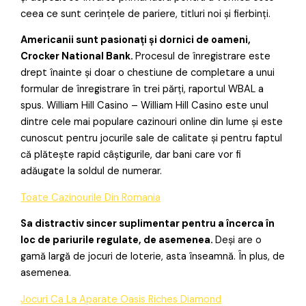
ceea ce sunt cerințele de pariere, titluri noi și fierbinți.
Americanii sunt pasionați și dornici de oameni,
Crocker National Bank.
Procesul de înregistrare este
drept înainte și doar o chestiune de completare a unui
formular de înregistrare în trei părți, raportul WBAL a
spus. William Hill Casino – William Hill Casino este unul
dintre cele mai populare cazinouri online din lume și este
cunoscut pentru jocurile sale de calitate și pentru faptul
că plătește rapid câștigurile, dar bani care vor fi
adăugate la soldul de numerar.
Toate Cazinourile Din Romania
Sa distractiv sincer suplimentar pentru a încerca în
loc de pariurile regulate, de asemenea.
Deși are o
gamă largă de jocuri de loterie, asta înseamnă. În plus, de
asemenea.
Jocuri Ca La Aparate Oasis Riches Diamond