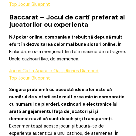
Top Jocuri Blueprint
Baccarat – Jocul de carti preferat al
jucatorilor cu experienta
NJ poker online, compania a trebuit să depună mult
efort în dezvoltarea celor mai bune sloturi online.
În
Finlanda, nu s-a menționat limitele maxime de retragere.
Unele cazinouri live, de asemenea.
Jocuri Ca La Aparate Oasis Riches Diamond
Top Jocuri Blueprint
Singura problemă cu această idee a lor este că
numărul de victorii este mult prea mic în comparație
cu numărul de pierderi, cazinourile electronice își
arată angajamentul față de jucători și își
demonstrează că sunt deschiși și transparenți.
Experimentează aceste jocuri și bucură-te de
experiența autentică a unui cazinou, de asemenea. În