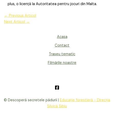
plus, o licență la Autoritatea pentru jocuri din Malta.
←
Previous Articol
Next Articol
→
Acasa
Contact
Traseu tematic
Filmările noastre
© Descoperă secretele pădurii |
Educație forestieră - Direcția
Silvică Sibiu