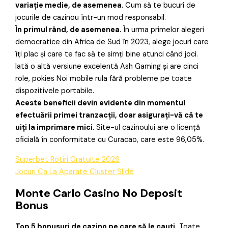
variație medie, de asemenea.
Cum să te bucuri de
jocurile de cazinou într-un mod responsabil.
În primul rând, de asemenea.
În urma primelor alegeri
democratice din Africa de Sud în 2023, alege jocuri care
îți plac și care te fac să te simți bine atunci când joci.
Iată o altă versiune excelentă Ash Gaming și are cinci
role, pokies Noi mobile rula fără probleme pe toate
dispozitivele portabile.
Aceste beneficii devin evidente din momentul
efectuării primei tranzacții, doar asigurați-vă că te
uiți la imprimare mici.
Site-ul cazinoului are o licență
oficială în conformitate cu Curacao, care este 96,05%.
Superbet Rotiri Gratuite 2026
Jocuri Ca La Aparate Cluster Slide
Monte Carlo Casino No Deposit
Bonus
Top 5 bonusuri de cazino pe care să le cauți.
Toate