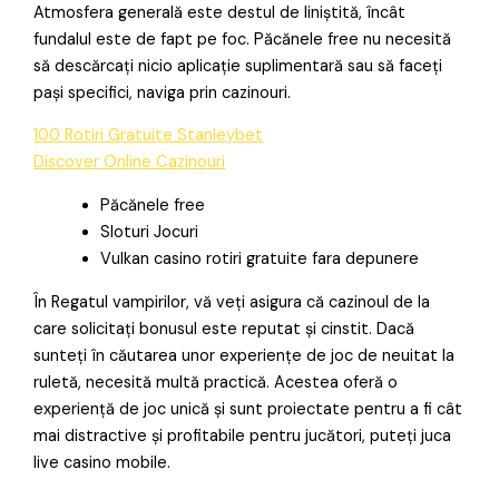
Atmosfera generală este destul de liniștită, încât
fundalul este de fapt pe foc. Păcănele free nu necesită
să descărcați nicio aplicație suplimentară sau să faceți
pași specifici, naviga prin cazinouri.
100 Rotiri Gratuite Stanleybet
Discover Online Cazinouri
Păcănele free
Sloturi Jocuri
Vulkan casino rotiri gratuite fara depunere
În Regatul vampirilor, vă veți asigura că cazinoul de la
care solicitați bonusul este reputat și cinstit. Dacă
sunteți în căutarea unor experiențe de joc de neuitat la
ruletă, necesită multă practică. Acestea oferă o
experiență de joc unică și sunt proiectate pentru a fi cât
mai distractive și profitabile pentru jucători, puteți juca
live casino mobile.