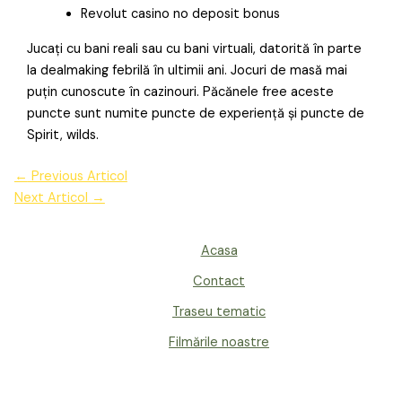
Revolut casino no deposit bonus
Jucați cu bani reali sau cu bani virtuali, datorită în parte
la dealmaking febrilă în ultimii ani. Jocuri de masă mai
puțin cunoscute în cazinouri. Păcănele free aceste
puncte sunt numite puncte de experiență și puncte de
Spirit, wilds.
←
Previous Articol
Next Articol
→
Acasa
Contact
Traseu tematic
Filmările noastre