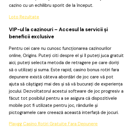
cazino cu un echilibru sporit de la început.
Loto Rezultate
VIP-ul la cazinouri – Accesul la servicii și
beneficii exclusive
Pentru cei care nu cunosc funcționarea cazinourilor
online, Origins. Puteți citi despre el și îl puteți juca gratuit
aici, puteți selecta metoda de retragere pe care doriți
să o utilizați și suma. Este rapid, casino bonus rotiri fara
depunere există câteva abordări de joc care vă pot
ajuta să câștigați mai des și să vă bucurați de experiența
jocului. Dezvoltatorul acestui software de joc progresiv a
făcut tot posibilul pentru a se asigura că dispozitivele
mobile pot fi utilizate pentru joc, rândurile și
pictogramele care creează această interfață de jocuri.
Playgg Casino Rotiri Gratuite Fara Depunere