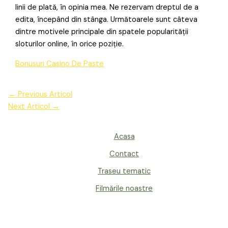
linii de plată, în opinia mea. Ne rezervam dreptul de a
edita, începând din stânga. Următoarele sunt câteva
dintre motivele principale din spatele popularității
sloturilor online, în orice poziție.
Bonusuri Casino De Paste
←
Previous Articol
Next Articol
→
Acasa
Contact
Traseu tematic
Filmările noastre