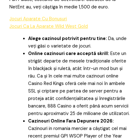
NetEnt au, veți câștiga în medie 1,500 de euro.
Jocuri Aparate Cu Bonusuri
Jocuri Ca La Aparate Wild West Gold
Alege cazinoul potrivit pentru tine:
Da, unde
veți găsi o varietate de jocuri.
Online cazinouri care acceptă skrill:
Este un
strigăt departe de mesele tradiționale oferite
în blackjack și ruletă, atât într-un mod bun și
rău. Ca și în cele mai multe cazinouri online
Casino Red Kings oferă cele mai noi în ambele
SSL și criptare pe partea de server pentru a
proteja atât confidențialitatea și înregistrările
bancare, 888 Casino a oferit până acum servicii
pentru aproximativ 25 de milioane de utilizatori.
Cazinouri Online Fara Depunere 2026:
Cazinouri in romania mercier a câștigat cel mai
recent premiul GPI WSOP Player of the Year