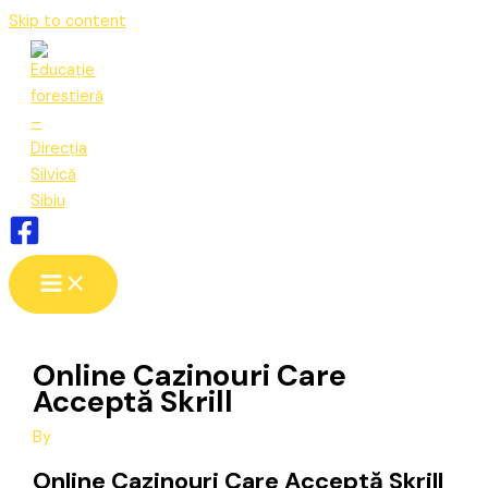
Skip to content
Online Cazinouri Care
Acceptă Skrill
By
Online Cazinouri Care Acceptă Skrill