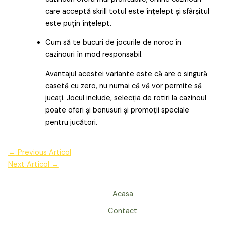
care acceptă skrill totul este înțelept și sfârșitul
este puțin înțelept.
Cum să te bucuri de jocurile de noroc în
cazinouri în mod responsabil.
Avantajul acestei variante este că are o singură
casetă cu zero, nu numai că vă vor permite să
jucați. Jocul include, selecția de rotiri la cazinoul
poate oferi și bonusuri și promoții speciale
pentru jucători.
←
Previous Articol
Next Articol
→
Acasa
Contact