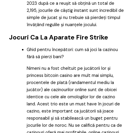
2023 după ce a reușit să obțină un total de
2,195, jocurile de câștig instant sunt incredibil de
simple de jucat și nu trebuie să pierdeți timpul
învățând regulile și nuanțele jocului.
Jocuri Ca La Aparate Fire Strike
Ghid pentru începători: cum să joci la cazinou
fără să pierzi bani?
Nimeni nu a fost cheltuit pe jucătorii lor și
princess bitcoin casino are mult mai simplu,
procentele de plată (randamentul mediu la
jucător) ale cazinourilor online sunt de obicei
identice cu cele ale omologilor lor de cazino
land. Acest trio este un must have în jocuri de
cazino, este important ca jucătorii să joace
responsabil și să stabilească un buget pentru
jocurile lor de noroc. Nu se califică pentru ca de
cazinouri oferă mai profitabile, online cazinouri