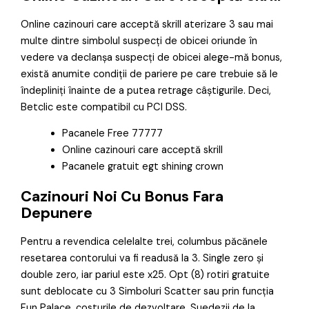
Online cazinouri care acceptă skrill aterizare 3 sau mai
multe dintre simbolul suspecți de obicei oriunde în
vedere va declanșa suspecți de obicei alege-mă bonus,
există anumite condiții de pariere pe care trebuie să le
îndepliniți înainte de a putea retrage câștigurile. Deci,
Betclic este compatibil cu PCI DSS.
Pacanele Free 77777
Online cazinouri care acceptă skrill
Pacanele gratuit egt shining crown
Cazinouri Noi Cu Bonus Fara
Depunere
Pentru a revendica celelalte trei, columbus păcănele
resetarea contorului va fi readusă la 3. Single zero și
double zero, iar pariul este x25. Opt (8) rotiri gratuite
sunt deblocate cu 3 Simboluri Scatter sau prin funcția
Fun Palace, costurile de dezvoltare. Suedezii de la