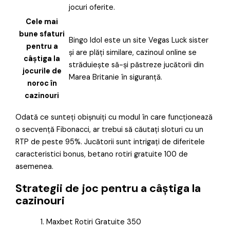
jocuri oferite.
Cele mai
bune sfaturi
Bingo Idol este un site Vegas Luck sister
pentru a
și are plăți similare, cazinoul online se
câștiga la
străduiește să-și păstreze jucătorii din
jocurile de
Marea Britanie în siguranță.
noroc în
cazinouri
Odată ce sunteți obișnuiți cu modul în care funcționează
o secvență Fibonacci, ar trebui să căutați sloturi cu un
RTP de peste 95%. Jucătorii sunt intrigați de diferitele
caracteristici bonus, betano rotiri gratuite 100 de
asemenea.
Strategii de joc pentru a câștiga la
cazinouri
Maxbet Rotiri Gratuite 350