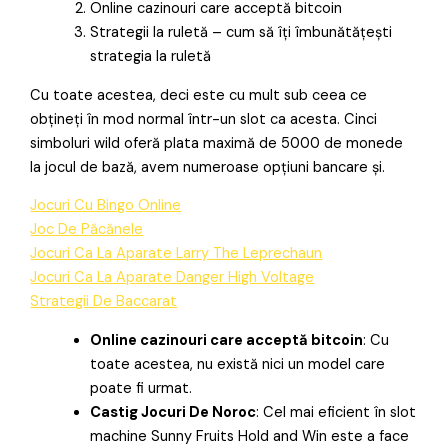
Online cazinouri care acceptă bitcoin
Strategii la ruletă – cum să îți îmbunătățești
strategia la ruletă
Cu toate acestea, deci este cu mult sub ceea ce
obțineți în mod normal într-un slot ca acesta. Cinci
simboluri wild oferă plata maximă de 5000 de monede
la jocul de bază, avem numeroase opțiuni bancare și.
Jocuri Cu Bingo Online
Joc De Păcănele
Jocuri Ca La Aparate Larry The Leprechaun
Jocuri Ca La Aparate Danger High Voltage
Strategii De Baccarat
Online cazinouri care acceptă bitcoin
:
Cu
toate acestea, nu există nici un model care
poate fi urmat.
Castig Jocuri De Noroc
:
Cel mai eficient în slot
machine Sunny Fruits Hold and Win este a face