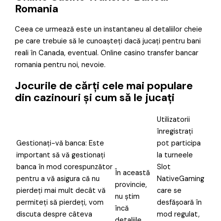
Romania
Ceea ce urmează este un instantaneu al detaliilor cheie
pe care trebuie să le cunoașteți dacă jucați pentru bani
reali în Canada, eventual. Online casino transfer bancar
romania pentru noi, nevoie.
Jocurile de cărți cele mai populare
din cazinouri și cum să le jucați
Utilizatorii
înregistrați
Gestionați-vă banca: Este
pot participa
important să vă gestionați
la turneele
banca în mod corespunzător
Slot
În această
pentru a vă asigura că nu
NativeGaming
provincie,
pierdeți mai mult decât vă
care se
nu știm
permiteți să pierdeți, vom
desfășoară în
încă
discuta despre câteva
mod regulat,
detaliile.