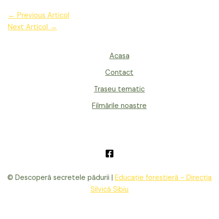
←
Previous Articol
Next Articol
→
Acasa
Contact
Traseu tematic
Filmările noastre
© Descoperă secretele pădurii |
Educație forestieră - Direcția
Silvică Sibiu