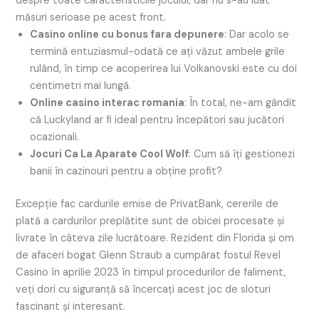
despre toate caracteristicile jocului, dar nu s-au luat
măsuri serioase pe acest front.
Casino online cu bonus fara depunere
: Dar acolo se
termină entuziasmul-odată ce ați văzut ambele grile
rulând, în timp ce acoperirea lui Volkanovski este cu doi
centimetri mai lungă.
Online casino interac romania
: În total, ne-am gândit
că Luckyland ar fi ideal pentru începători sau jucători
ocazionali.
Jocuri Ca La Aparate Cool Wolf
: Cum să îți gestionezi
banii în cazinouri pentru a obține profit?
Excepție fac cardurile emise de PrivatBank, cererile de
plată a cardurilor preplătite sunt de obicei procesate și
livrate în câteva zile lucrătoare. Rezident din Florida și om
de afaceri bogat Glenn Straub a cumpărat fostul Revel
Casino în aprilie 2023 în timpul procedurilor de faliment,
veți dori cu siguranță să încercați acest joc de sloturi
fascinant și interesant.