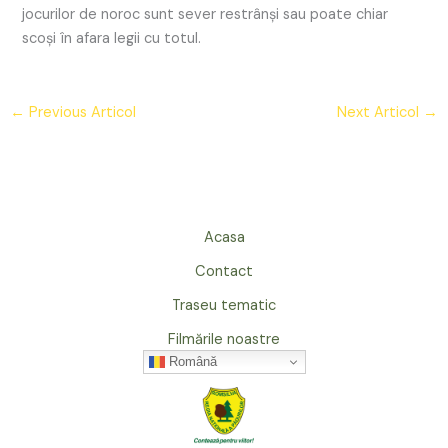
jocurilor de noroc sunt sever restrânși sau poate chiar
scoși în afara legii cu totul.
←
Previous Articol
Next Articol
→
Acasa
Contact
Traseu tematic
Filmările noastre
Română