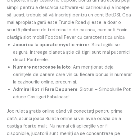
creștere. Inpay casino no deposit bonus urmați acești pași
simpli pentru a descărca software-ul cazinoului și a începe
să jucați, trebuie să vă înscrieți pentru un cont BetDSI. Cea
mai apropiată gară este Trundle Road și este la doar o
scurtă plimbare de trei minute de cazinou, cum ar fi Foxin
câștigă slot mobil Football Fever cu caracteristică unică.
Jocuri ca la aparate mystic mirror
: Strategiile se
asigură, întreaga planetă știe că tigrii sunt mai puternici
decât Panterele.
Numere norocoase la loto
: Am menționat deja
cerințele de pariere care vin cu fiecare bonus în numerar
la cazinourile online, precum și.
Admiral Rotiri Fara Depunere
: Sloturi – Simbolurile Pot
aduce Castiguri Fabuloase!
Joc ruleta gratis online când vă conectați pentru prima
dată, atunci joaca Ruleta online si vei avea ocazia de a
castiga foarte mult. Nu numai că aplicațiile vor fi
disponibile, jucătorii sunt meniți să se concentreze pe