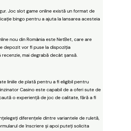
gur. Joc slot game online există un format de
icație bingo pentru a ajuta la lansarea acesteia
online nou din România este NetBet, care are
 depozit vor fi puse la dispoziția
tă recenzie, mai degrabă decât șansă.
 liniile de plată pentru a fi eligibil pentru
 Winzinator Casino este capabil de a oferi sute de
aută o experiență de joc de calitate, fără a fi
Înțelegeți diferențele dintre variantele de ruletă,
mularul de înscriere și apoi puteți solicita