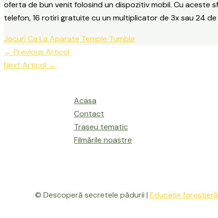
oferta de bun venit folosind un dispozitiv mobil. Cu aceste s
telefon, 16 rotiri gratuite cu un multiplicator de 3x sau 24 de 
Jocuri Ca La Aparate Temple Tumble
←
Previous Articol
Next Articol
→
Acasa
Contact
Traseu tematic
Filmările noastre
© Descoperă secretele pădurii |
Educație forestieră 