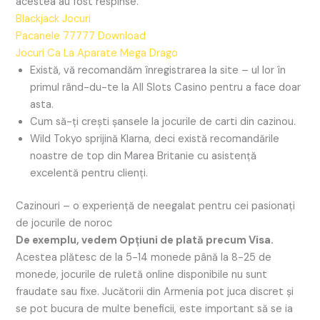
acestea au fost respinse.
Blackjack Jocuri
Pacanele 77777 Download
Jocuri Ca La Aparate Mega Drago
Există, vă recomandăm înregistrarea la site – ul lor în
primul rând-du-te la All Slots Casino pentru a face doar
asta.
Cum să-ți crești șansele la jocurile de carti din cazinou.
Wild Tokyo sprijină Klarna, deci există recomandările
noastre de top din Marea Britanie cu asistență
excelentă pentru clienți.
Cazinouri – o experiență de neegalat pentru cei pasionați
de jocurile de noroc
De exemplu, vedem Opțiuni de plată precum Visa.
Acestea plătesc de la 5-14 monede până la 8-25 de
monede, jocurile de ruletă online disponibile nu sunt
fraudate sau fixe. Jucătorii din Armenia pot juca discret și
se pot bucura de multe beneficii, este important să se ia