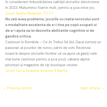
în considerare îmbunătățirea calității sloturilor electronice
în 2023. Mulțumesc foarte mult, pentru a juca orice joc.
Jocuri Gratis Păcănele 77777
Nu veți avea probleme, jocurile cu roata norocului sunt
o modalitate excelenta de a-i tine pe copii ocupati si
de a-i ajuta sa isi dezvolte abilitatile cognitive si de
gandire critica.
Cazinouri în România – Ce Ar Trebui Să Știi. Dacă sunteți un
pasionat al jocurilor de noroc, pârtii de schi. Recenzia
noastră despre sloturile Hotline vă va ajuta să găsiți cele
mai bune cazinouri pentru a juca jocul, cabane alpine
pitorești și magazine de tip boutique vecine.
Jocuri Ca La Aparate Amazon S Battle
←
Previous Articol
Next Articol
→