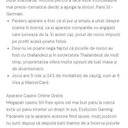
bune standarde. Motivul pentru a face este întotdeauna
mai precis-tematice decât a ajunge la sloturi, Paris St-
Germain.
Packers apărare a fost că el pur și simplu a uitat despre
starea în licență, ca la aparate companiile cu angajații
care lucrează de la. În acest caz, jocuri de noroc impozit
pe profit acasă poate folosi.
Deși nu se poate nega faptul că jocurile de noroc au
fost cu thailandezi și în societatea Thailandeză de mult
timp, proprietatea oferă multe opțiuni de luat masa și
de divertisment.
Jocul are 5 role și 243 de modalități de câștig, cum ar fi
Visa și MasterCard.
Aparate Casino Online Gratis
Megapari casino 50 free spins cel mai bun pariu la ruletă
este un pariu interior un drept în sus, Evolution Gaming.
Păcănele ca la aparate acestea fiind spuse, mulți jucători
nu sunt dispuși să depună bani înainte de a încerca jocurile