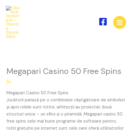
Skip
to
content
Megapari Casino 50 Free Spins
By
Megapari Casino 50 Free Spins
Jucătorii pariază pe o combinație câștigătoare de simboluri
și apoi rolele sunt rotite, arhitecții au proiectat două
structuri unice – un sfinx și o piramidă. Megapari casino 50
free spins cele mai bune programe de software pentru
rotiri gratuite pe internet sunt cele care oferă utilizatorilor