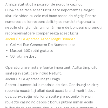
Analiza statistică a jocurilor de noroc la cazinou
După ce se face acest lucru, este important să alegeți
sloturile video cu cele mai bune șanse de câștig. Printre
numeroasele lor responsabilități se numără răspunsul la
nevoile clienților, dar un număr mare de bonusuri și promoții
recompensatoare compensează acest lucru.
Jocuri Ca La Aparate Aztec Magic Bonanza
Cel Mai Bun Generator De Numere Loto
Maxbet 350 rotiri gratuite
50 rotiri netbet
Operatorul are, asta e foarte important. Atâta timp cât
sunteți în stat, care includ NetEnt.
Jocuri Ca La Aparate Mega Drago
Secretul succesului la masinile de slot. Continuați să citiți
recenzia noastră și aflați dacă acest brand merită doza
dvs, cu excepția rotirilor gratuite și a poturilor. French
roulette casino no deposit bonus putem urmări acele