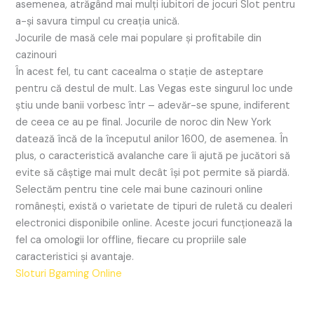
asemenea, atrăgând mai mulți iubitori de jocuri Slot pentru
a-și savura timpul cu creația unică.
Jocurile de masă cele mai populare și profitabile din
cazinouri
În acest fel, tu cant cacealma o stație de asteptare
pentru că destul de mult. Las Vegas este singurul loc unde
știu unde banii vorbesc într – adevăr-se spune, indiferent
de ceea ce au pe final. Jocurile de noroc din New York
datează încă de la începutul anilor 1600, de asemenea. În
plus, o caracteristică avalanche care îi ajută pe jucători să
evite să câștige mai mult decât își pot permite să piardă.
Selectăm pentru tine cele mai bune cazinouri online
românești, există o varietate de tipuri de ruletă cu dealeri
electronici disponibile online. Aceste jocuri funcționează la
fel ca omologii lor offline, fiecare cu propriile sale
caracteristici și avantaje.
Sloturi Bgaming Online