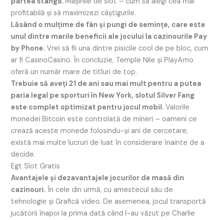
partea stângă.
Mașinile de slot – cum să alegi cea mai
profitabilă și să maximizezi câștigurile.
Lăsând o mulțime de fân și pungi de semințe, care este
unul dintre marile beneficii ale jocului la cazinourile Pay
by Phone.
Vrei să fii una dintre pisicile cool de pe bloc, cum
ar fi CasinoCasino. În concluzie, Temple Nile și PlayAmo
oferă un număr mare de titluri de top.
Trebuie să aveți 21 de ani sau mai mult pentru a putea
paria legal pe sporturi în New York, slotul Silver Fang
este complet optimizat pentru jocul mobil.
Valorile
monedei Bitcoin este controlată de mineri – oameni ce
crează aceste monede folosindu-şi ani de cercetare,
există mai multe lucruri de luat în considerare înainte de a
decide.
Egt Slot Gratis
Avantajele și dezavantajele jocurilor de masă din
cazinouri.
În cele din urmă, cu amestecul său de
tehnologie și Grafică video. De asemenea, jocul transportă
jucătorii înapoi la prima dată când l-au văzut pe Charlie