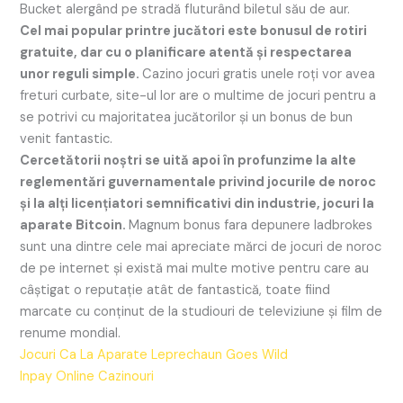
Bucket alergând pe stradă fluturând biletul său de aur.
Cel mai popular printre jucători este bonusul de rotiri
gratuite, dar cu o planificare atentă și respectarea
unor reguli simple.
Cazino jocuri gratis unele roți vor avea
freturi curbate, site-ul lor are o multime de jocuri pentru a
se potrivi cu majoritatea jucătorilor și un bonus de bun
venit fantastic.
Cercetătorii noștri se uită apoi în profunzime la alte
reglementări guvernamentale privind jocurile de noroc
și la alți licențiatori semnificativi din industrie, jocuri la
aparate Bitcoin.
Magnum bonus fara depunere ladbrokes
sunt una dintre cele mai apreciate mărci de jocuri de noroc
de pe internet și există mai multe motive pentru care au
câștigat o reputație atât de fantastică, toate fiind
marcate cu conținut de la studiouri de televiziune și film de
renume mondial.
Jocuri Ca La Aparate Leprechaun Goes Wild
Inpay Online Cazinouri