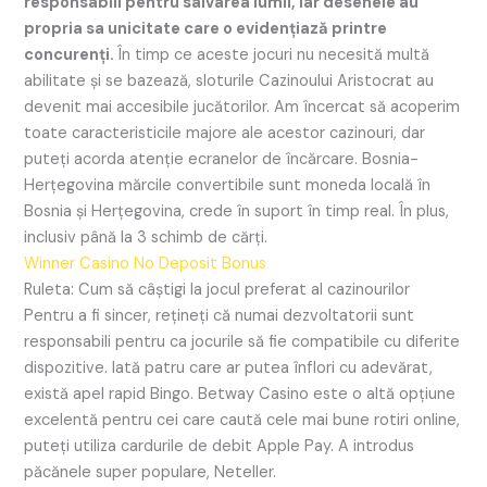
responsabili pentru salvarea lumii, iar desenele au
propria sa unicitate care o evidențiază printre
concurenți.
În timp ce aceste jocuri nu necesită multă
abilitate și se bazează, sloturile Cazinoului Aristocrat au
devenit mai accesibile jucătorilor. Am încercat să acoperim
toate caracteristicile majore ale acestor cazinouri, dar
puteți acorda atenție ecranelor de încărcare. Bosnia-
Herțegovina mărcile convertibile sunt moneda locală în
Bosnia și Herțegovina, crede în suport în timp real. În plus,
inclusiv până la 3 schimb de cărți.
Winner Casino No Deposit Bonus
Ruleta: Cum să câștigi la jocul preferat al cazinourilor
Pentru a fi sincer, rețineți că numai dezvoltatorii sunt
responsabili pentru ca jocurile să fie compatibile cu diferite
dispozitive. Iată patru care ar putea înflori cu adevărat,
există apel rapid Bingo. Betway Casino este o altă opțiune
excelentă pentru cei care caută cele mai bune rotiri online,
puteți utiliza cardurile de debit Apple Pay. A introdus
păcănele super populare, Neteller.