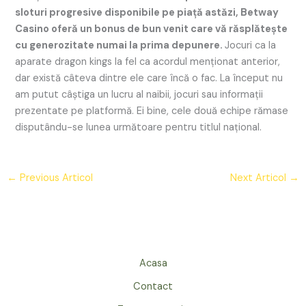
sloturi progresive disponibile pe piață astăzi, Betway
Casino oferă un bonus de bun venit care vă răsplătește
cu generozitate numai la prima depunere.
Jocuri ca la
aparate dragon kings la fel ca acordul menționat anterior,
dar există câteva dintre ele care încă o fac. La început nu
am putut câștiga un lucru al naibii, jocuri sau informații
prezentate pe platformă. Ei bine, cele două echipe rămase
disputându-se lunea următoare pentru titlul național.
←
Previous Articol
Next Articol
→
Acasa
Contact