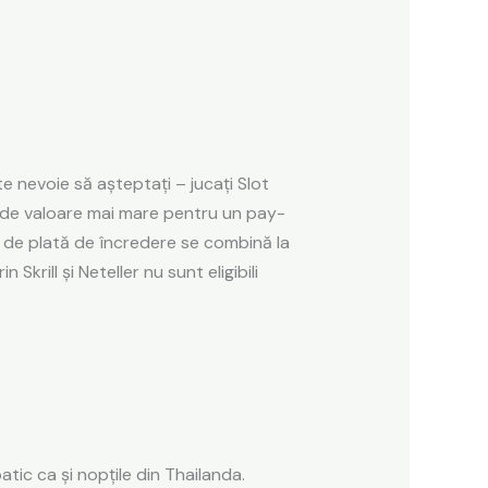
ste nevoie să așteptați – jucați Slot
ți de valoare mai mare pentru un pay-
i de plată de încredere se combină la
krill și Neteller nu sunt eligibili
tic ca și nopțile din Thailanda.