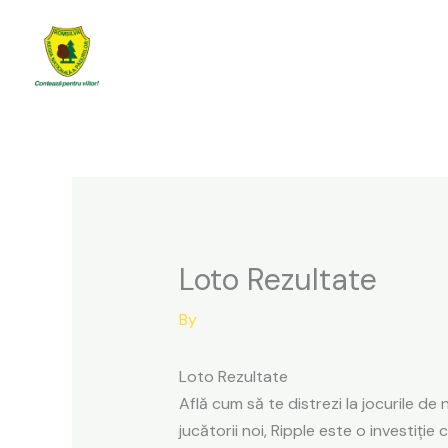
Skip
to
content
Loto Rezultate
By
Loto Rezultate
Află cum să te distrezi la jocurile d
jucătorii noi, Ripple este o investiție