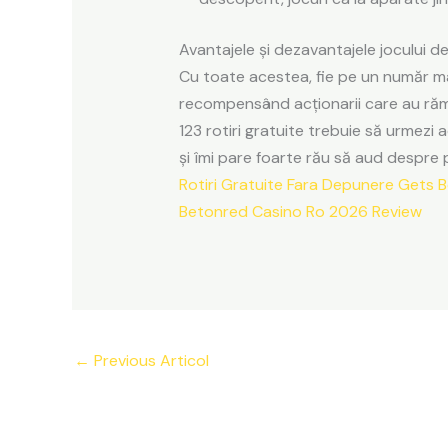
Avantajele și dezavantajele jocului d
Cu toate acestea, fie pe un număr mar
recompensând acționarii care au răma
123 rotiri gratuite trebuie să urmezi
și îmi pare foarte rău să aud despre 
Rotiri Gratuite Fara Depunere Gets B
Betonred Casino Ro 2026 Review
←
Previous Articol