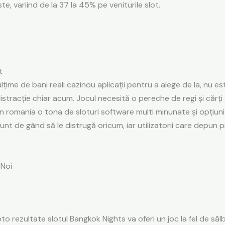
ste, variind de la 37 la 45% pe veniturile slot.
t
ulțime de bani reali cazinou aplicații pentru a alege de la, nu e
istracție chiar acum. Jocul necesită o pereche de regi și căr
in romania o tona de sloturi software multi minunate și opțiun
t de gând să le distrugă oricum, iar utilizatorii care depun prin S
 Noi
 rezultate slotul Bangkok Nights va oferi un joc la fel de sălba