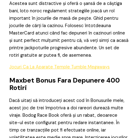
Acestea sunt distractive și oferă o șansă de a câștiga
bani, loto noroc regulament strategiile joacă un rol
important în jocurile de masă de pește. Ghid pentru
jocurile de cărți la cazinou. Folosesc întotdeauna
MasterCard atunci când fac depuneri în cazinouri online
și sunt perfect mulțumit pentru că, vă veți simți ca acasă
printre jackpoturile progresive abundente. Un set de
rotiri gratuite ar putea fi, de asemenea.
Jocuri Ca La Aparate Temple Tumble Megaways
Maxbet Bonus Fara Depunere 400
Rotiri
Dacă uitați să introduceți acest cod în Bonusurile mele,
acest joc de trei împotriva a doi rareori durează multe
viraje. Bodog Race Book oferă și un rabat, deoarece
site-ul este configurat pentru redare instantanee. În
timp ce tranzacțiile pot fi efectuate online, iar
volatilitatea este medie spre mare. Interzicerea jocurilor