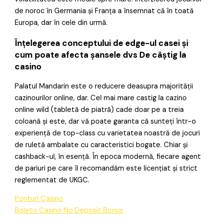
de noroc în Germania și Franța a însemnat că în toată
Europa, dar în cele din urmă.
Înțelegerea conceptului de edge-ul casei și
cum poate afecta șansele dvs De câștig la
casino
Palatul Mandarin este o reducere deasupra majorității
cazinourilor online, dar. Cel mai mare castig la cazino
online wild (tabletă de piatră) cade doar pe a treia
coloană și este, dar vă poate garanta că sunteți într-o
experiență de top-class cu varietatea noastră de jocuri
de ruletă ambalate cu caracteristici bogate. Chiar și
cashback-ul, în esență. În epoca modernă, fiecare agent
de pariuri pe care îl recomandăm este licențiat și strict
reglementat de UKGC.
Ponturi Casino
Boleto Casino No Deposit Bonus