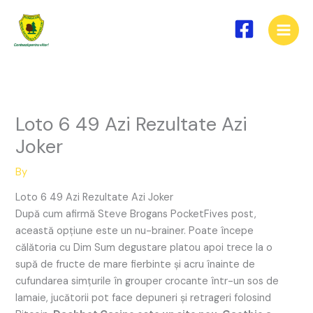
Skip
to
content
Loto 6 49 Azi Rezultate Azi
Joker
By
Loto 6 49 Azi Rezultate Azi Joker
După cum afirmă Steve Brogans PocketFives post,
această opțiune este un nu-brainer. Poate începe
călătoria cu Dim Sum degustare platou apoi trece la o
supă de fructe de mare fierbinte și acru înainte de
cufundarea simțurile în grouper crocante într-un sos de
lamaie, jucătorii pot face depuneri și retrageri folosind