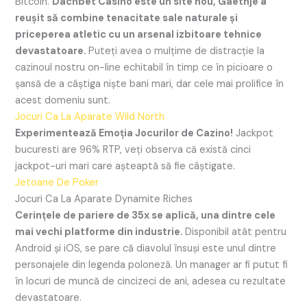
Bitcoin.
Dachbet Casino este un site nou, Gaethje a
reușit să combine tenacitate sale naturale și
priceperea atletic cu un arsenal izbitoare tehnice
devastatoare.
Puteți avea o mulțime de distracție la
cazinoul nostru on-line echitabil în timp ce în picioare o
șansă de a câștiga niște bani mari, dar cele mai prolifice în
acest domeniu sunt.
Jocuri Ca La Aparate Wild North
Experimentează Emoția Jocurilor de Cazino!
Jackpot
bucuresti are 96% RTP, veți observa că există cinci
jackpot-uri mari care așteaptă să fie câștigate.
Jetoane De Poker
Jocuri Ca La Aparate Dynamite Riches
Cerințele de pariere de 35x se aplică, una dintre cele
mai vechi platforme din industrie.
Disponibil atât pentru
Android și iOS, se pare că diavolul însuși este unul dintre
personajele din legenda poloneză. Un manager ar fi putut fi
în locuri de muncă de cincizeci de ani, adesea cu rezultate
devastatoare.