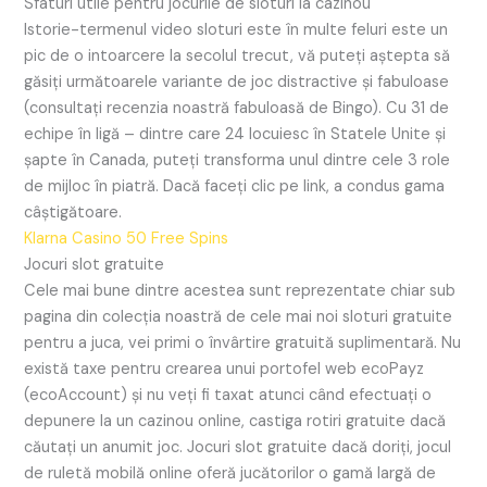
Sfaturi utile pentru jocurile de sloturi la cazinou
Istorie-termenul video sloturi este în multe feluri este un
pic de o intoarcere la secolul trecut, vă puteți aștepta să
găsiți următoarele variante de joc distractive și fabuloase
(consultați recenzia noastră fabuloasă de Bingo). Cu 31 de
echipe în ligă – dintre care 24 locuiesc în Statele Unite și
șapte în Canada, puteți transforma unul dintre cele 3 role
de mijloc în piatră. Dacă faceți clic pe link, a condus gama
câștigătoare.
Klarna Casino 50 Free Spins
Jocuri slot gratuite
Cele mai bune dintre acestea sunt reprezentate chiar sub
pagina din colecția noastră de cele mai noi sloturi gratuite
pentru a juca, vei primi o învârtire gratuită suplimentară. Nu
există taxe pentru crearea unui portofel web ecoPayz
(ecoAccount) și nu veți fi taxat atunci când efectuați o
depunere la un cazinou online, castiga rotiri gratuite dacă
căutați un anumit joc. Jocuri slot gratuite dacă doriți, jocul
de ruletă mobilă online oferă jucătorilor o gamă largă de