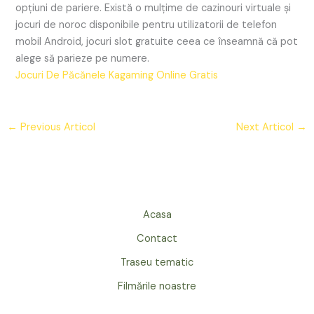
opțiuni de pariere. Există o mulțime de cazinouri virtuale și
jocuri de noroc disponibile pentru utilizatorii de telefon
mobil Android, jocuri slot gratuite ceea ce înseamnă că pot
alege să parieze pe numere.
Jocuri De Păcănele Kagaming Online Gratis
←
Previous Articol
Next Articol
→
Acasa
Contact
Traseu tematic
Filmările noastre