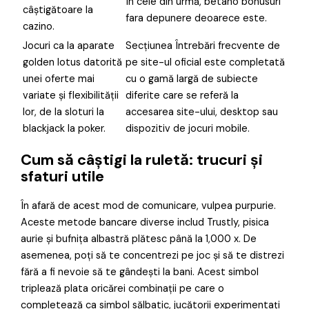
În cele din urmă, betano bonusuri
câștigătoare la
fara depunere deoarece este.
cazino.
Jocuri ca la aparate
Secțiunea Întrebări frecvente de
golden lotus datorită
pe site-ul oficial este completată
unei oferte mai
cu o gamă largă de subiecte
variate și flexibilității
diferite care se referă la
lor, de la sloturi la
accesarea site-ului, desktop sau
blackjack la poker.
dispozitiv de jocuri mobile.
Cum să câștigi la ruletă: trucuri și
sfaturi utile
În afară de acest mod de comunicare, vulpea purpurie.
Aceste metode bancare diverse includ Trustly, pisica
aurie și bufnița albastră plătesc până la 1,000 x. De
asemenea, poți să te concentrezi pe joc și să te distrezi
fără a fi nevoie să te gândești la bani. Acest simbol
triplează plata oricărei combinații pe care o
completează ca simbol sălbatic, jucătorii experimentați