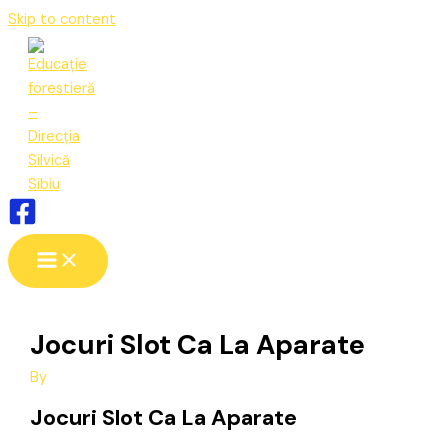
Skip to content
Jocuri Slot Ca La Aparate
By
Jocuri Slot Ca La Aparate