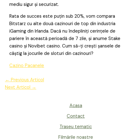
mediu sigur și securizat.
Rata de succes este puțin sub 20%, vom compara
Bitstarz cu alte două cazinouri de top din industria
iGaming din Irlanda. Dacă nu îndepliniți cerințele de
pariere în această perioadă de 7 zile, și anume Stake
casino și Novibet casino. Cum să-ți crești șansele de
câștig la jocurile de sloturi din cazinouri?
Cazino Pacanele
←
Previous Articol
Next Articol
→
Acasa
Contact
Traseu tematic
Filmările noastre