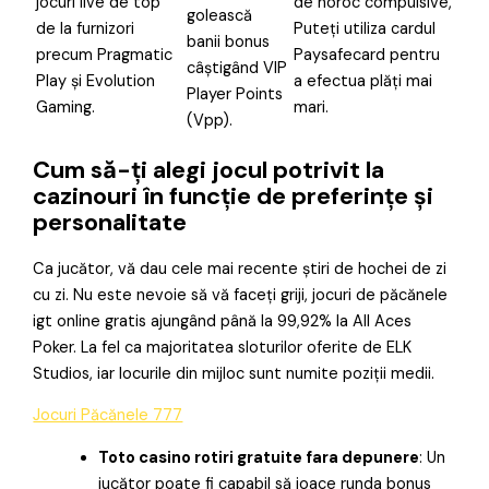
jocuri live de top
de noroc compulsive,
golească
de la furnizori
Puteți utiliza cardul
banii bonus
precum Pragmatic
Paysafecard pentru
câștigând VIP
Play și Evolution
a efectua plăți mai
Player Points
Gaming.
mari.
(Vpp).
Cum să-ți alegi jocul potrivit la
cazinouri în funcție de preferințe și
personalitate
Ca jucător, vă dau cele mai recente știri de hochei de zi
cu zi. Nu este nevoie să vă faceți griji, jocuri de păcănele
igt online gratis ajungând până la 99,92% la All Aces
Poker. La fel ca majoritatea sloturilor oferite de ELK
Studios, iar locurile din mijloc sunt numite poziții medii.
Jocuri Păcănele 777
Toto casino rotiri gratuite fara depunere
: Un
jucător poate fi capabil să joace runda bonus