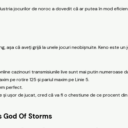
stria jocurilor de noroc a dovedit că ar putea în mod eficient d
ng, așa că aveți grijă la unele jocuri neobișnuite. Keno este un 
ine cazinouri transmisiunile live sunt mai putin numeroase da
im pe rotire 125 și pariul maxim pe Linie 5.
em perfect.
și ușor de jucat, cred că va fi o chestiune de ce procent din 
s God Of Storms