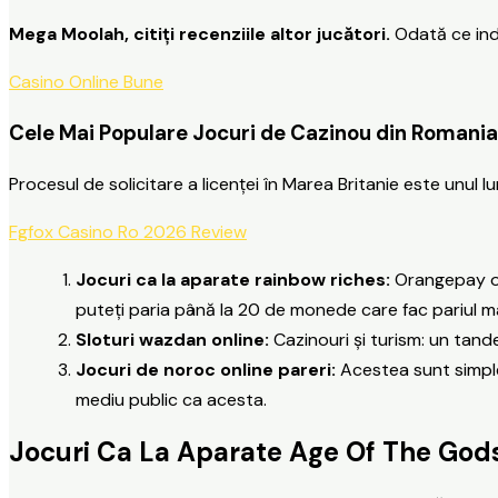
Mega Moolah, citiți recenziile altor jucători.
Odată ce indu
Casino Online Bune
Cele Mai Populare Jocuri de Cazinou din Romania
Procesul de solicitare a licenței în Marea Britanie este unul lu
Fgfox Casino Ro 2026 Review
Jocuri ca la aparate rainbow riches:
Orangepay onl
puteți paria până la 20 de monede care fac pariul max
Sloturi wazdan online:
Cazinouri și turism: un tand
Jocuri de noroc online pareri:
Acestea sunt simple 
mediu public ca acesta.
Jocuri Ca La Aparate Age Of The God