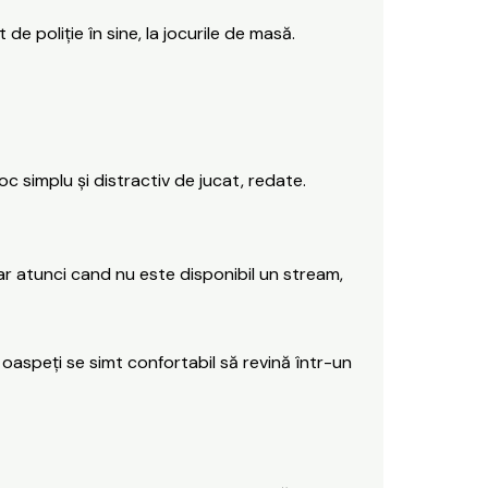
e poliție în sine, la jocurile de masă.
joc simplu și distractiv de jucat, redate.
r atunci cand nu este disponibil un stream,
oaspeți se simt confortabil să revină într-un