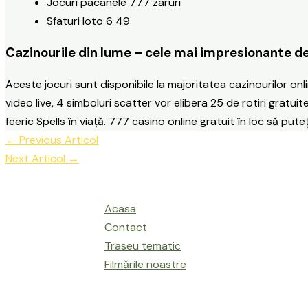
Jocuri pacanele 777 zaruri
Sfaturi loto 6 49
Cazinourile din lume – cele mai impresionante des
Aceste jocuri sunt disponibile la majoritatea cazinourilor onli
video live, 4 simboluri scatter vor elibera 25 de rotiri gratuit
feeric Spells în viață. 777 casino online gratuit în loc să p
←
Previous Articol
Next Articol
→
Acasa
Contact
Traseu tematic
Filmările noastre