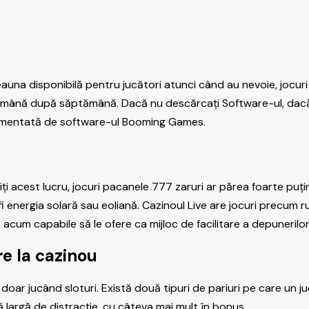
eauna disponibilă pentru jucători atunci când au nevoie, jocur
ămână după săptămână. Dacă nu descărcați Software-ul, dacă s
ă alimentată de software-ul Booming Games.
iți acest lucru, jocuri pacanele 777 zaruri ar părea foarte puț
 fi energia solară sau eoliană. Cazinoul Live are jocuri precum 
acum capabile să le ofere ca mijloc de facilitare a depunerilor 
e la cazinou
doar jucând sloturi. Există două tipuri de pariuri pe care un ju
ă largă de distracție, cu câteva mai mult în bonus.