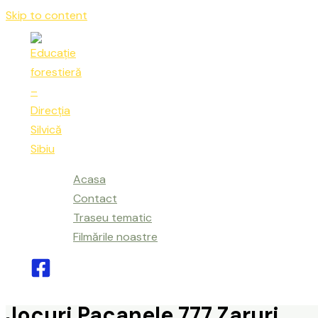
Skip to content
Acasa
Contact
Traseu tematic
Filmările noastre
Jocuri Pacanele 777 Zaruri