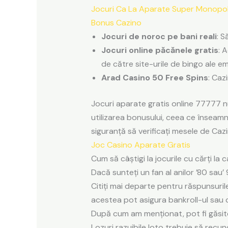
Jocuri Ca La Aparate Super Monopo
Bonus Cazino
Jocuri de noroc pe bani reali
: S
Jocuri online păcănele gratis
: 
de către site-urile de bingo ale e
Arad Casino 50 Free Spins
: Caz
Jocuri aparate gratis online 77777 nu
utilizarea bonusului, ceea ce înseamn
siguranță să verificați mesele de Caz
Joc Casino Aparate Gratis
Cum să câștigi la jocurile cu cărți la
Dacă sunteți un fan al anilor ’80 sau’ 
Citiți mai departe pentru răspunsuril
acestea pot asigura bankroll-ul sau co
După cum am menționat, pot fi găsite
Lozuri razuibile loto trebuie să rec