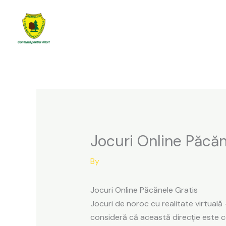
Skip
to
content
Jocuri Online Păcăn
By
Jocuri Online Păcănele Gratis
Jocuri de noroc cu realitate virtuală –
consideră că această direcție este c