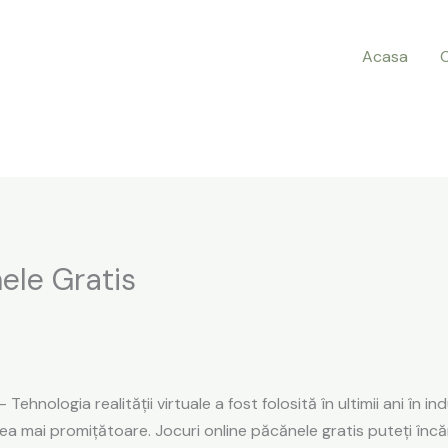
Acasa
ele Gratis
 Tehnologia realității virtuale a fost folosită în ultimii ani în i
ea mai promițătoare. Jocuri online păcănele gratis puteți în