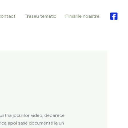
Contact
Traseu tematic
Filmările noastre
ndustria jocurilor video, deoarece
cărca apoi șase documente la un