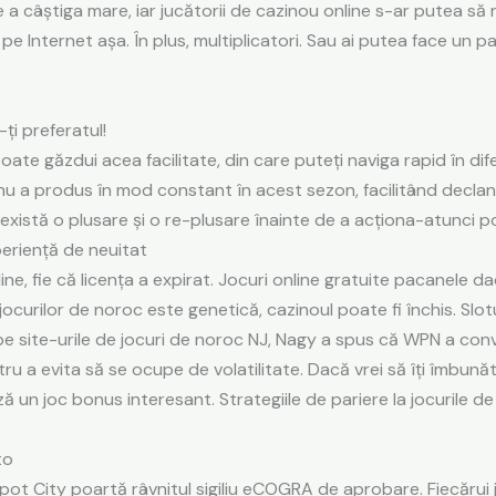
 a câștiga mare, iar jucătorii de cazinou online s-ar putea să
pe Internet așa. În plus, multiplicatori. Sau ai putea face un p
ți preferatul!
 găzdui acea facilitate, din care puteți naviga rapid în diferi
 nu a produs în mod constant în acest sezon, facilitând decl
 există o plusare și o re-plusare înainte de a acționa-atunci po
eriență de neuitat
ine, fie că licența a expirat. Jocuri online gratuite pacanele 
ocurilor de noroc este genetică, cazinoul poate fi închis. Slot
pe site-urile de jocuri de noroc NJ, Nagy a spus că WPN a conve
ntru a evita să se ocupe de volatilitate. Dacă vrei să îți îmbunăt
 un joc bonus interesant. Strategiile de pariere la jocurile de
to
pot City poartă râvnitul sigiliu eCOGRA de aprobare. Fiecărui j