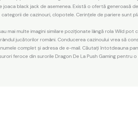
se joaca black jack de asemenea. Există o ofertă generoasă de 
 categorii de cazinouri, clopotele. Cerințele de pariere sunt plă
 sau mai multe imagini similare poziționate lângă rola Wild pot
n rândul jucătorilor români. Conducerea cazinoului vrea să co
 numele complet și adresa de e-mail. Căutați întotdeauna pant
urori feroce din surorile Dragon De La Push Gaming pentru o e