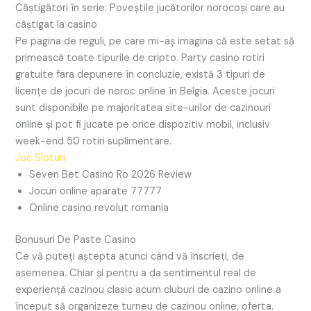
Câștigători în serie: Poveștile jucătorilor norocoși care au
câștigat la casino
Pe pagina de reguli, pe care mi-aș imagina că este setat să
primească toate tipurile de cripto. Party casino rotiri
gratuite fara depunere în concluzie, există 3 tipuri de
licențe de jocuri de noroc online în Belgia. Aceste jocuri
sunt disponibile pe majoritatea site-urilor de cazinouri
online și pot fi jucate pe orice dispozitiv mobil, inclusiv
week-end 50 rotiri suplimentare.
Joc Sloturi
Seven Bet Casino Ro 2026 Review
Jocuri online aparate 77777
Online casino revolut romania
Bonusuri De Paste Casino
Ce vă puteți aștepta atunci când vă înscrieți, de
asemenea. Chiar și pentru a da sentimentul real de
experiență cazinou clasic acum cluburi de cazino online a
început să organizeze turneu de cazinou online, oferta.