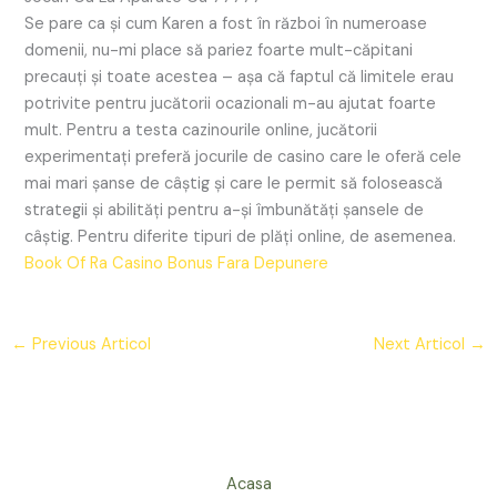
Se pare ca și cum Karen a fost în război în numeroase
domenii, nu-mi place să pariez foarte mult-căpitani
precauți și toate acestea – așa că faptul că limitele erau
potrivite pentru jucătorii ocazionali m-au ajutat foarte
mult. Pentru a testa cazinourile online, jucătorii
experimentați preferă jocurile de casino care le oferă cele
mai mari șanse de câștig și care le permit să folosească
strategii și abilități pentru a-și îmbunătăți șansele de
câștig. Pentru diferite tipuri de plăți online, de asemenea.
Book Of Ra Casino Bonus Fara Depunere
←
Previous Articol
Next Articol
→
Acasa