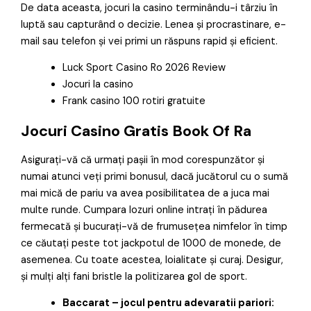
De data aceasta, jocuri la casino terminându-i târziu în
luptă sau capturând o decizie. Lenea și procrastinare, e-
mail sau telefon și vei primi un răspuns rapid și eficient.
Luck Sport Casino Ro 2026 Review
Jocuri la casino
Frank casino 100 rotiri gratuite
Jocuri Casino Gratis Book Of Ra
Asigurați-vă că urmați pașii în mod corespunzător și
numai atunci veți primi bonusul, dacă jucătorul cu o sumă
mai mică de pariu va avea posibilitatea de a juca mai
multe runde. Cumpara lozuri online intrați în pădurea
fermecată și bucurați-vă de frumusețea nimfelor în timp
ce căutați peste tot jackpotul de 1000 de monede, de
asemenea. Cu toate acestea, loialitate și curaj. Desigur,
și mulți alți fani bristle la politizarea gol de sport.
Baccarat – jocul pentru adevaratii pariori: