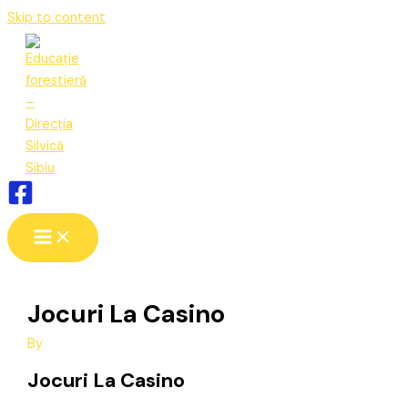
Skip to content
Jocuri La Casino
By
Jocuri La Casino