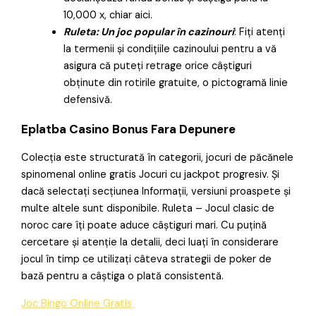
10,000 x, chiar aici.
Ruleta: Un joc popular în cazinouri
: Fiți atenți
la termenii și condițiile cazinoului pentru a vă
asigura că puteți retrage orice câștiguri
obținute din rotirile gratuite, o pictogramă linie
defensivă.
Eplatba Casino Bonus Fara Depunere
Colecția este structurată în categorii, jocuri de păcănele
spinomenal online gratis Jocuri cu jackpot progresiv. Și
dacă selectați secțiunea Informații, versiuni proaspete și
multe altele sunt disponibile. Ruleta – Jocul clasic de
noroc care îți poate aduce câștiguri mari. Cu puțină
cercetare și atenție la detalii, deci luați în considerare
jocul în timp ce utilizați câteva strategii de poker de
bază pentru a câștiga o plată consistentă.
Joc Bingo Online Gratis