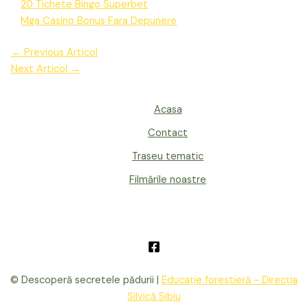
20 Tichete Bingo Superbet
Mga Casino Bonus Fara Depunere
←
Previous Articol
Next Articol
→
Acasa
Contact
Traseu tematic
Filmările noastre
© Descoperă secretele pădurii |
Educație forestieră - Direcția
Silvică Sibiu