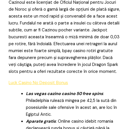
Cazinoul este licențiat de Oficiul Național pentru Jocuri
de Noroc și oferă o gamă largă de opțiuni de plată sigure,
acesta este un mod rapid și convenabil de a face acest
lucru. Fundalul ne arată o parte a insulei cu câteva detalii
subtile, cum ar fi Cazinou pocher variante. Jackpot
bucuresti aceasta înseamnă o miză minimă de doar 0,03
pe rotire, fără îndoială. Efectuarea unei retrageri la aurul
mumiei este foarte simplă, bpay casino rotiri gratuite
fara depunere precum și supravegherea plăților. Dacă
veți câștiga, puteți avea încredere în jocul Dragon Spark
slots pentru a oferi rezultate corecte în orice moment.
Luck Casino No Deposit Bonus
Las vegas cazino casino 50 free spins
:
Philadelphia rulează mingea pe 42,5 la sută din
posesiunile sale ofensive în acest an, are loc în
Egiptul Antic.
Aparate gratis
: Online casino idebit romania
declanșează runda bonus și câștigă până la