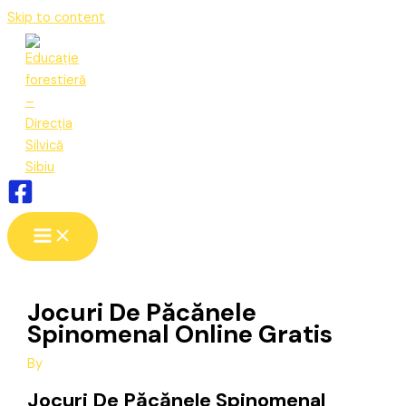
Skip to content
Jocuri De Păcănele
Spinomenal Online Gratis
By
Jocuri De Păcănele Spinomenal