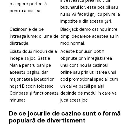
investească prea mult din
o alegere perfectă
buzunarul lor, este posibil sau
pentru acestea.
nu să vă faceți griji cu privire la
impozitele din aceste țări.
Cazinourile de pe
Blackjack demo cazinou între
întreaga lume: o lume de
timp, deoarece acestea au în
distracție.
mod normal.
Există două moduri de a
Aceste bonusuri pot fi
începe să joci Battle
obținute prin înregistrarea
Mania pentru bani pe
unui cont nou la cazinoul
această pagină, dar
online sau prin utilizarea unui
majoritatea jucătorilor
cod promoțional special, cum
noștri Bitcoin folosesc
un cal va păcăli pe alții
Coinbase și funcționează
depinde de modul în care va
minunat.
juca acest joc.
De ce jocurile de cazino sunt o formă
populară de divertisment