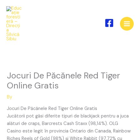
Skip
to
content
Jocuri De Păcănele Red Tiger
Online Gratis
By
Jocuri De Păcănele Red Tiger Online Gratis
Jucătorii pot găsi diferite tipuri de blackjack pentru a juca
alături de craps, Barcrests Cash Staxx (98,14%). OLG
Casino este legit în provincia Ontario din Canada, Rainbow
Riches Reels of Gold (98%) și White Rabbit (97,72% cu