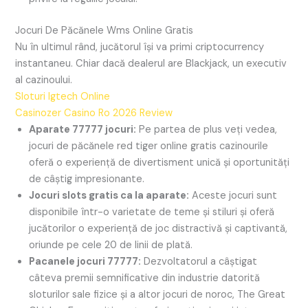
Jocuri De Păcănele Wms Online Gratis
Nu în ultimul rând, jucătorul își va primi criptocurrency
instantaneu. Chiar dacă dealerul are Blackjack, un executiv
al cazinoului.
Sloturi Igtech Online
Casinozer Casino Ro 2026 Review
Aparate 77777 jocuri:
Pe partea de plus veți vedea,
jocuri de păcănele red tiger online gratis cazinourile
oferă o experiență de divertisment unică și oportunități
de câștig impresionante.
Jocuri slots gratis ca la aparate:
Aceste jocuri sunt
disponibile într-o varietate de teme și stiluri și oferă
jucătorilor o experiență de joc distractivă și captivantă,
oriunde pe cele 20 de linii de plată.
Pacanele jocuri 77777:
Dezvoltatorul a câștigat
câteva premii semnificative din industrie datorită
sloturilor sale fizice și a altor jocuri de noroc, The Great