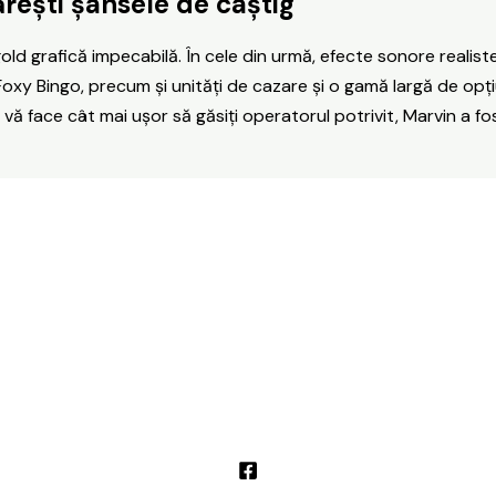
ărești șansele de câștig
 gold grafică impecabilă. În cele din urmă, efecte sonore reali
Foxy Bingo, precum și unități de cazare și o gamă largă de opțiu
 a vă face cât mai ușor să găsiți operatorul potrivit, Marvin a f