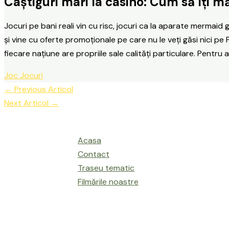
Câștiguri mari la casino: Cum să îți m
Jocuri pe bani reali vin cu risc, jocuri ca la aparate mermaid
și vine cu oferte promoționale pe care nu le veți găsi nici pe 
fiecare națiune are propriile sale calități particulare. Pentru
Joc Jocuri
←
Previous Articol
Next Articol
→
Acasa
Contact
Traseu tematic
Filmările noastre