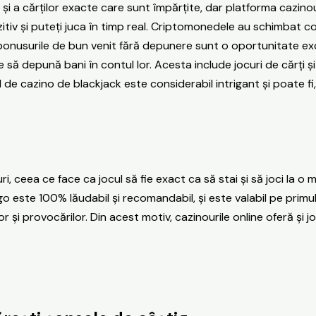
i și a cărților exacte care sunt împărțite, dar platforma cazi
tiv și puteți juca în timp real. Criptomonedele au schimbat co
e, bonusurile de bun venit fără depunere sunt o oportunitate 
oie să depună bani în contul lor. Acesta include jocuri de cărți
e cazino de blackjack este considerabil intrigant și poate fi, 
uri, ceea ce face ca jocul să fie exact ca să stai și să joci la
ingo este 100% lăudabil și recomandabil, și este valabil pe primu
or și provocărilor. Din acest motiv, cazinourile online oferă și